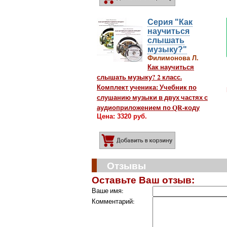
Серия "Как
научиться
слышать
музыку?"
Филимонова Л.
Как научиться
слышать музыку? 2 класс.
Комплект ученика: Учебник по
слушанию музыки в двух частях с
аудиоприложением по QR-коду
Цена: 3320 руб.
Добавить в корз
Отзывы
Оставьте Ваш отзыв:
Ваше имя:
Комментарий: