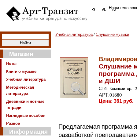
Наши телефон
Учебная литература
/
Слушание музыки
Магазин
Владимиров
Ноты
Слушание м
Книги о музыке
программа
Учебная литература
и ДШИ
Методическая
СПб.: Композитор. - 28
литература
АРТ.01680
Дневники и нотные
Цена:
361
руб.
тетради
Наглядные пособия
Разное
Предлагаемая программа я
Информация
разработкой преподавател