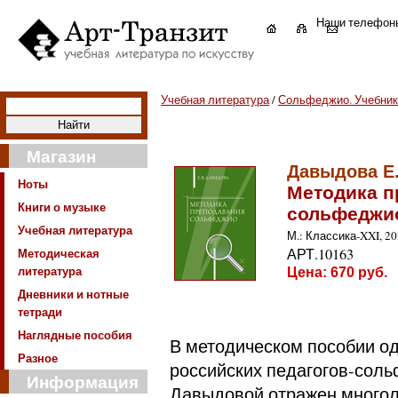
Наши телефон
Учебная литература
/
Сольфеджио. Учебники
Магазин
Давыдова Е
Ноты
Методика п
Книги о музыке
сольфеджи
Учебная литература
М.: Классика-XXI, 2023
Методическая
АРТ.10163
литература
Цена:
670
руб.
Дневники и нотные
тетради
Наглядные пособия
В методическом пособии од
Разное
российских педагогов-соль
Информация
Давыдовой отражен многол