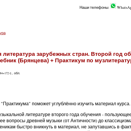
Наши телефоны:
WhatsA
ура
 литература зарубежных стран. Второй год об
ебник (Брянцева) + Практикум по музлитерату
84+172 с., обл.
 "Практикума" поможет углублённо изучить материал курса.
зыкальной литературе второго года обучения - пользующе
е вопросы древней музыки (от Античности) до классицизма
ченикам быстро вникнуть в материал, не запутавшись в фак