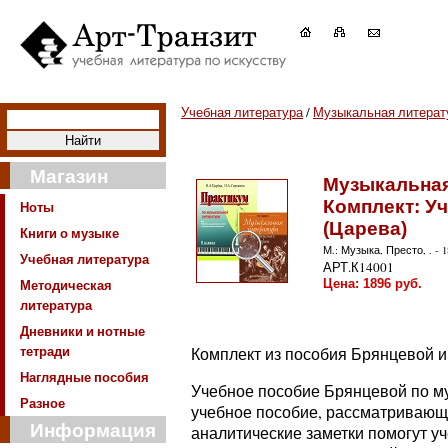
Учебная литература
/
Музыкальная литерат
Магазин
Музыкальная
Комплект: Уч
Ноты
(Царева)
Книги о музыке
М.: Музыка, Престо, . - 1
Учебная литература
АРТ.К14001
Методическая
Цена:
1896
руб.
литература
Дневники и нотные
тетради
Комплект из пособия Брянцевой и
Наглядные пособия
Учебное пособие Брянцевой по му
Разное
учебное пособие, рассматривающе
Информация
аналитические заметки помогут у