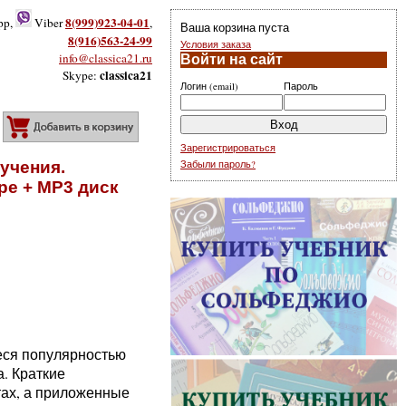
8(999)923-04-01
pp,
Viber
,
Ваша корзина пуста
8(916)563-24-99
Условия заказа
info@classica21.ru
Войти на сайт
classica21
Skype:
Логин (email)
Пароль
Добавить в корзину
Зарегистрироваться
учения.
Забыли пароль?
ре + MP3 диск
еся популярностью
. Краткие
тах, а приложенные