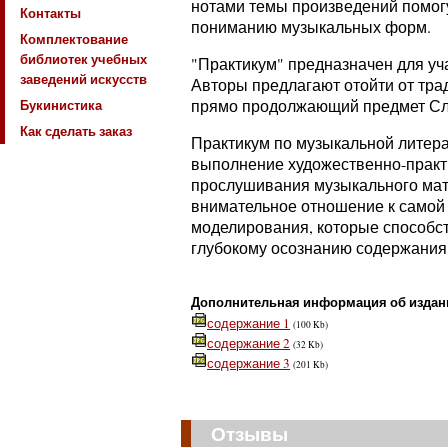
нотами темы произведений помогу
Контакты
пониманию музыкальных форм.
Комплектование
библиотек учебных
"Практикум" предназначен для у
заведений искусств
Авторы предлагают отойти от тра
Букинистика
прямо продолжающий предмет Сл
Как сделать заказ
Практикум по музыкальной литера
выполнение художественно-практи
прослушивания музыкального мат
внимательное отношение к самой 
моделирования, которые способст
глубокому осознанию содержания
Дополнительная информация об издан
содержание 1
(100 Kb)
содержание 2
(32 Kb)
содержание 3
(201 Kb)
Отзывы