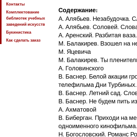
Контакты
­Содержание:
Комплектование
А. Алябьев. Незабудочка. С
библиотек учебных
заведений искусств
А. Алябьев. Соловей. Слов
Букинистика
А. Аренский. Разбитая ваза
Как сделать заказ
М. Балакирев. Взошел на н
М. Яцевича
М. Балакирев. Ты плените
А. Головинского
В. Баснер. Белой акации гр
телефильма Дни Турбиных.
В. Баснер. Летний сад. Сло
В. Баснер. Не будем пить 
А. Ахматовой
В. Биберган. Приходи на ме
одноименного кинофильма.
Н. Богословский. Романс Р