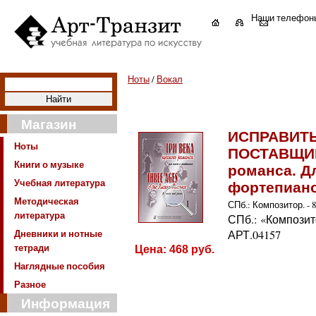
Наши телефон
Ноты
/
Вокал
Магазин
ИСПРАВИТ
Ноты
ПОСТАВЩИК
Книги о музыке
романса. Д
Учебная литература
фортепиано
Методическая
СПб.: Композитор. - 88
литература
СПб.: «Композит
Дневники и нотные
АРТ.04157
тетради
Цена:
468
руб.
Наглядные пособия
Разное
Информация