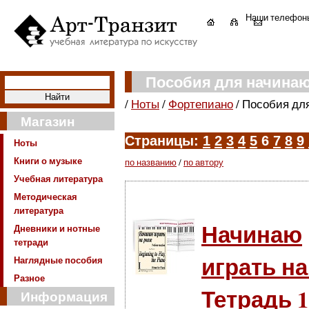
Наши телефон
Пособия для начина
/
Ноты
/
Фортепиано
/
Пособия дл
Магазин
Страницы:
1
2
3
4
5
6
7
8
9
Ноты
Книги о музыке
по названию
/
по автору
Учебная литература
Методическая
литература
Начинаю
Дневники и нотные
тетради
играть на
Наглядные пособия
Разное
Тетрадь 1
Информация