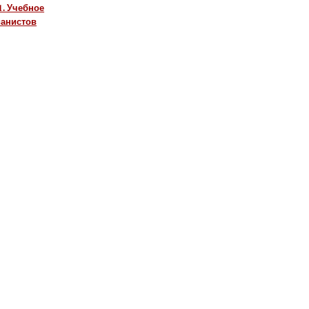
1. Учебное
ианистов
ить в корзину