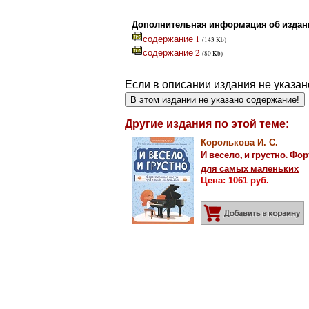
Дополнительная информация об издан
содержание 1
(143 Kb)
содержание 2
(80 Kb)
Если в описании издания не указан
В этом издании не указано содержание!
Другие издания по этой теме:
Королькова И. С.
И весело, и грустно. Ф
для самых маленьких
Цена: 1061 руб.
Д