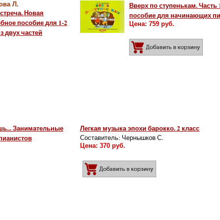
ова Л.
Вверх по ступенькам. Часть 
стреча. Новая
пособие для начинающих п
бное пособие для 1-2
Цена: 759 руб.
з двух частей
Добав
ину
шь... Занимательные
Легкая музыка эпохи барокко. 2 класс
пианистов
Составитель: Чернышков С.
Цена: 370 руб.
Добавить в корзину
обавить в корзину