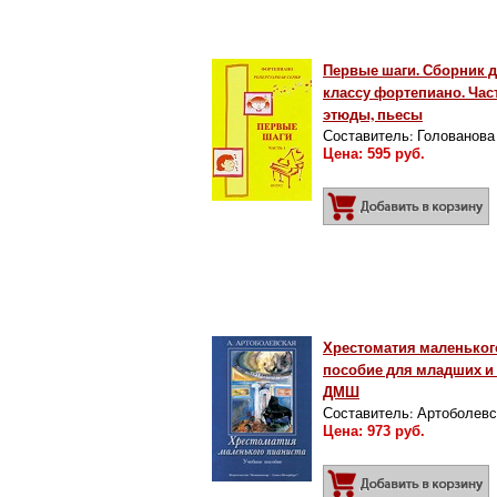
Первые шаги. Сборник 
классу фортепиано. Част
этюды, пьесы
Составитель: Голованова 
Цена: 595 руб.
Д
Хрестоматия маленького
пособие для младших и
ДМШ
Составитель: Артоболевс
Цена: 973 руб.
Д