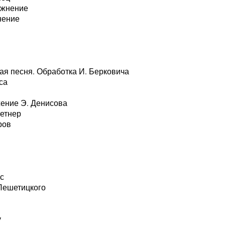
ажнение
нение
ная песня. Обработка И. Берковича
са
жение Э. Денисова
Метнер
ров
с
Лешетицкого
у