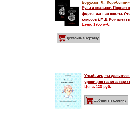
Борухзон Л., Коробейник
Руки и клавиши. Первая в
фортепианная школа. Уче
классов ДМШ. Комплект и
Цена: 1765 руб.
Добавить в корз
Улыбнись, ты уже играе
уроки для начинающих 
Цена: 159 руб.
Д