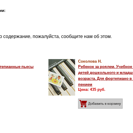
ии:
о содержание, пожалуйста, сообщите нам об этом.
Соколова Н.
ортепианные пьесы
Ребенок за роялем. Учебное
детей дошкольного и младш
возраста. Для фортепиано в 2
пением
обавить в корзину
Цена: 435 руб.
Добав