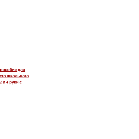
 пособие для
его школьного
 и 4 руки с
ить в корзину