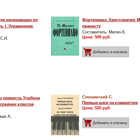
для начинающих по
Фортепиано. Хрестоматия. 
ь 1. Упражнения,
пианисту
Составитель: Милич Б.
Цена: 509 руб.
С.И.
Добав
обавить в корзину
 пианиста. Учебное
Слонимский С.
Первые шаги на клавиатуре
 средних классов
Цена: 520 руб.
кая А.
Добав
обавить в корзину