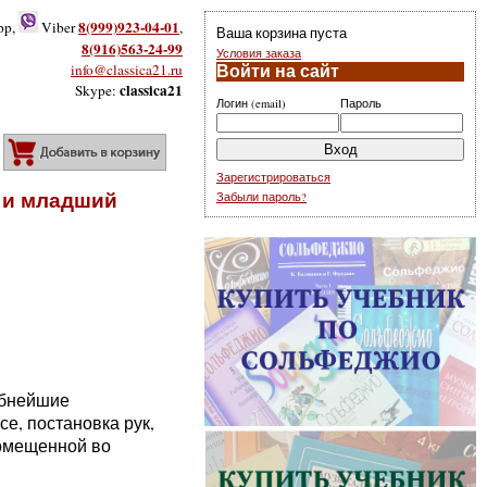
8(999)923-04-01
pp,
Viber
,
Ваша корзина пуста
8(916)563-24-99
Условия заказа
info@classica21.ru
Войти на сайт
classica21
Skype:
Логин (email)
Пароль
Добавить в корзину
Зарегистрироваться
 и младший
Забыли пароль?
обнейшие
е, постановка рук,
помещенной во