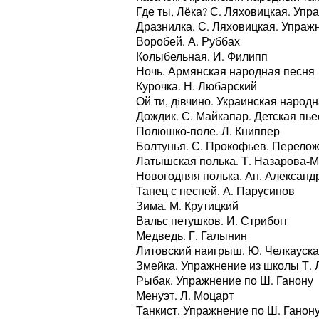
Где ты, Лёка? С. Ляховицкая. Упр
Дразнилка. С. Ляховицкая. Упраж
Воробей. А. Руббах
Колыбельная. И. Филипп
Ночь. Армянская народная песня
Курочка. Н. Любарский
Ой ти, дiвчино. Украинская народ
Дождик. С. Майкапар. Детская пье
Полюшко-поле. Л. Книппер
Болтунья. С. Прокофьев. Перело
Латышская полька. Т. Назарова-
Новогодняя полька. Ан. Александ
Танец с песней. А. Парусинов
Зима. М. Крутицкий
Вальс петушков. И. Стрибогг
Медведь. Г. Галынин
Литовский наигрыш. Ю. Челкауска
Змейка. Упражнение из школы Т. 
Рыбак. Упражнение по Ш. Ганону
Менуэт. Л. Моцарт
Танкист. Упражнение по Ш. Ганон