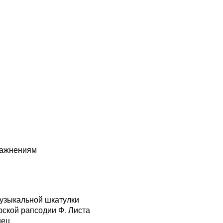
ражнениям
музыкальной шкатулки
рской рапсодии Ф. Листа
нец