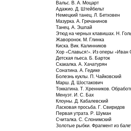
Вальс. В. А. Моцарт
Адажио. Д. Штейбельт
Немецкий танец. Л. Бетховен
Мазурка. А. Гречанинов
Танец. А. Эшпай
Этюд на черных клавишах. Н. Гол
Жаворонок. М. Глинка
Киска. Вик. Калинников
Хор «Славься!». Из оперы «Иван 
Детская пьеса. Б. Барток
Скакалка. А. Хачатурян
Сонатина. А. Гедике
Болезнь куклы. П. Чайковский
Марш. Д. Шостакович
Токкатина. Т. Хренников. Обрабо
Менуэт. И. С. Бах
Клоуны. Д. Кабалевский
Ласковая просьба. Г. Свиридов
­Первая утрата. Р. Шуман
Считалка. С. Слонимский
Золотые рыбки. Фрагмент из бале