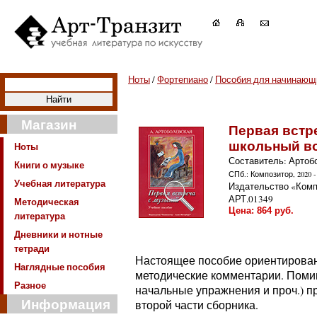
Ноты
/
Фортепиано
/
Пособия для начинающ
Магазин
Первая встр
школьный во
Ноты
Составитель: Артоб
Книги о музыке
СПб.: Композитор, 2020 - 
Учебная литература
Издательство «Комп
АРТ.01349
Методическая
Цена:
864
руб.
литература
Дневники и нотные
тетради
Настоящее пособие ориентировано
Наглядные пособия
методические комментарии. Помим
Разное
начальные упражнения и проч.) п
Информация
второй части сборника.