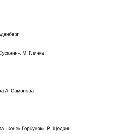
ьденберг
Сусанин». М. Глинка
тка А. Самонова
та «Конек-Горбунок». Р. Щедрин