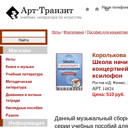
Наши телефон
Ноты
/
Фортепиано
/
Пособия для концертме
Магазин
Королькова 
Ноты
Школа нач
Книги о музыке
концертмей
Учебная литература
ксилофон
Методическая
Ростов н/Д: Феникс, 20
литература
АРТ.14824
Дневники и нотные
Цена:
510
руб.
тетради
Наглядные пособия
Разное
Данный музыкальный сборн
Информация
серии учебных пособий дл