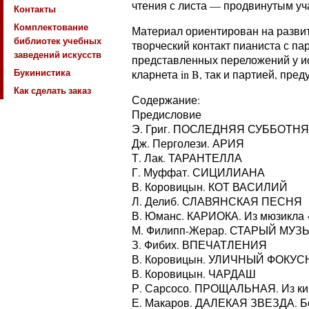
чтения с листа — продвинутым у
Контакты
Комплектование
Материал ориентирован на развит
библиотек учебных
творческий контакт пианиста с п
заведений искусств
представленных переложений у ис
Букинистика
кларнета in B, так и партией, пр
Как сделать заказ
Содержание:
Предисловие
Э. Григ. ПОСЛЕДНЯЯ СУББОТН
Дж. Перголези. АРИЯ
Т. Лак. ТАРАНТЕЛЛА
Г. Муффат. СИЦИЛИАНА
В. Коровицын. КОТ ВАСИЛИЙ
Л. Делиб. СЛАВЯНСКАЯ ПЕСНЯ
В. Юманс. КАРИОКА. Из мюзикла 
М. Филипп-Жерар. СТАРЫЙ МУЗ
З. Фибих. ВПЕЧАТЛЕНИЯ
В. Коровицын. УЛИЧНЫЙ ФОКУС
В. Коровицын. ЧАРДАШ
Р. Сарсосо. ПРОЩАЛЬНАЯ. Из ки
Е. Макаров. ДАЛЕКАЯ ЗВЕЗДА. Б