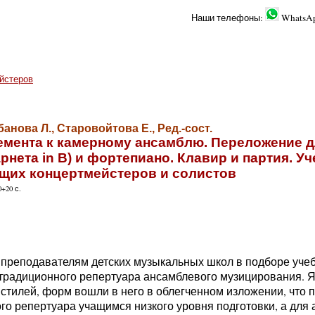
Наши телефоны:
WhatsA
йстеров
анова Л., Старовойтова Е., Ред.-сост.
емента к камерному ансамблю. Переложение д
рнета in B) и фортепиано. Клавир и партия. У
щих концертмейстеров и солистов
+20 с.
преподавателям детских музыкальных школ в подборе учеб
традиционного репертуара ансамблевого музицирования. Я
стилей, форм вошли в него в облегченном изложении, что 
ого репертуара учащимся низкого уровня подготовки, а для