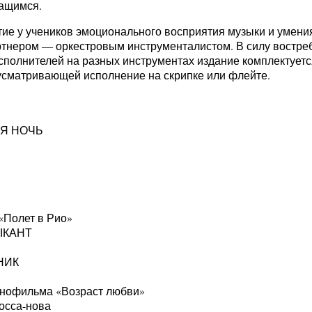
чащимся.
ие у учеников эмоционального восприятия музыки и умени
артнером — оркестровым инструменталистом. В силу востр
полнителей на разных инструментах издание комплектуетс
едусматривающей исполнение на скрипке или флейте.
ЯЯ НОЧЬ
«Полет в Рио»
ЫКАНТ
НИК
нофильма «Возраст любви»
осса-нова