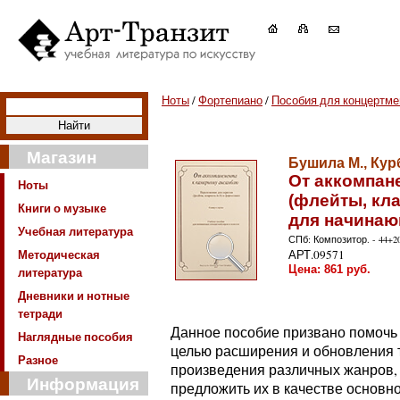
Ноты
/
Фортепиано
/
Пособия для концертме
Магазин
Бушила М., Курб
От аккомпан
Ноты
(флейты, кла
Книги о музыке
для начинаю
Учебная литература
СПб: Композитор. - 44+20
Методическая
АРТ.09571
Цена:
861
руб.
литература
Дневники и нотные
тетради
Данное пособие призвано помочь 
Наглядные пособия
целью расширения и обновления 
Разное
произведения различных жанров, 
Информация
предложить их в качестве основн