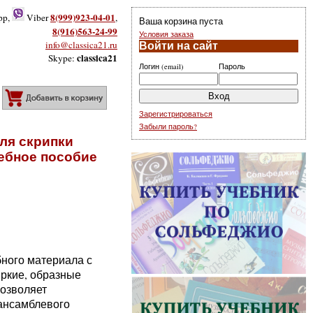
8(999)923-04-01
pp,
Viber
,
Ваша корзина пуста
8(916)563-24-99
Условия заказа
info@classica21.ru
Войти на сайт
classica21
Skype:
Логин (email)
Пароль
Добавить в корзину
Зарегистрироваться
Забыли пароль?
ля скрипки
чебное пособие
ного материала с
ркие, образные
позволяет
 ансамблевого