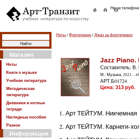
Наши телефон
Ноты
/
Фортепиано
/
Джаз за фортепиано
Магазин
Jazz Piano.
Ноты
Составитель: В.
Книги о музыке
М.: Музыка, 2021. - 48
Учебная литература
АРТ.Б01724
Цена:
313
руб.
Методическая
литература
Дневники и нотные
тетради
1. Арт ТЕЙТУМ. Никчемная
Наглядные пособия
Разное
2. Арт ТЕЙТУМ. Карнеги-хо
Информация