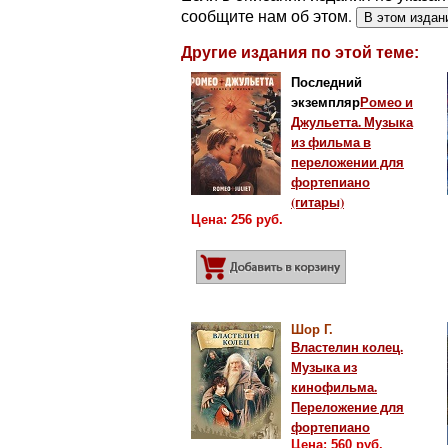
сообщите нам об этом.
В этом издан
Другие издания по этой теме:
Последний
экземпляр
Ромео и
Джульетта. Музыка
из фильма в
переложении для
фортепиано
(гитары)
Цена: 256 руб.
Добавить в корз
Шор Г.
Властелин колец.
Музыка из
кинофильма.
Переложение для
фортепиано
Цена: 560 руб.