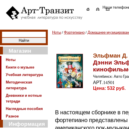
Наши телефон
Ноты
/
Фортепиано
/
Домашнее музицирован
Магазин
Эльфман Д.
Ноты
Дэнни Эльф
Книги о музыке
кинофильм
Учебная литература
Челябинск: Авто Граф,
Методическая
АРТ.14501
литература
Цена:
532
руб.
Дневники и нотные
тетради
Наглядные пособия
В настоящем сборнике в п
Разное
фортепиано представлены
Информация
американского рок-музыкан