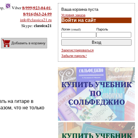
8(999)923-04-01
pp,
Viber
,
Ваша корзина пуста
8(916)563-24-99
Условия заказа
info@classica21.ru
Войти на сайт
classica21
Skype:
Логин (email)
Пароль
Добавить в корзину
Зарегистрироваться
Забыли пароль?
ть на гитаре в
азом, что не только