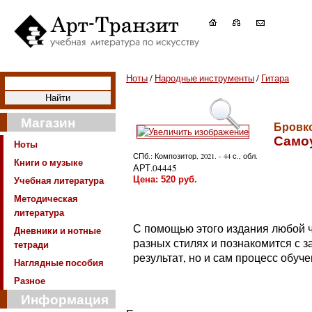
Ноты
/
Народные инструменты
/
Гитара
Магазин
Бровко
Самоу
Ноты
СПб.: Композитор, 2021. - 44 с., обл.
Книги о музыке
АРТ.04445
Учебная литература
Цена:
520
руб.
Методическая
литература
С помощью этого издания любой ч
Дневники и нотные
разных стилях и познакомится с з
тетради
результат, но и сам процесс обуч
Наглядные пособия
Разное
Информация