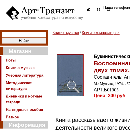
Наши телефон
Книги о музыке
/
Книги о композиторах
Магазин
Букинистическ
Ноты
Воспоминан
Книги о музыке
двух томах.
Учебная литература
Составитель: Ап
Методическая
М.: Музыка, 1974. - 57
литература
АРТ.Б01903
Цена:
300
руб.
Дневники и нотные
тетради
Наглядные пособия
Разное
Книга рассказывает о жизни
Информация
деятельности великого рус