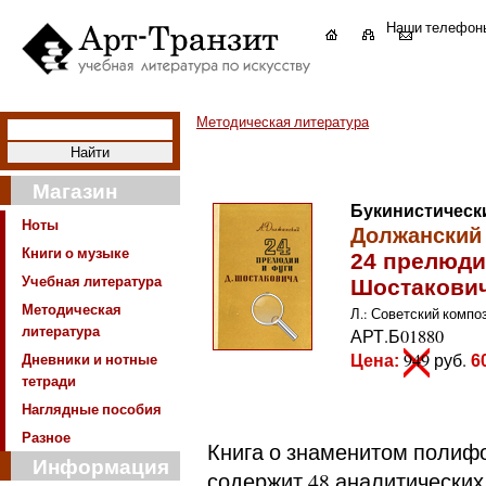
Наши телефон
Методическая литература
Магазин
Букинистическ
Ноты
Должанский 
Книги о музыке
24 прелюди
Учебная литература
Шостакови
Методическая
Л.: Советский композит
литература
АРТ.Б01880
Дневники и нотные
949
руб.
Цена:
6
тетради
Наглядные пособия
Разное
Книга о знаменитом полиф
Информация
содержит 48 аналитических